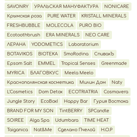
SAVONRY
УРАЛЬСКАЯ МАНУФАКТУРА
NONICARE
Крымская роза
PURE WATER
KRISTALL MINERALS
FRESHBUBBLE
MOLECOLA
PURO BIO
Ecotoothbrush
ERA MINERALS
NEO CARE
ЛЕРАНА
YODOMETICS
Laboratorium
BOTAVIKOS
BIOTEKA
SmoRodina
СпивакЪ
Epsom Salt
EMMEL
Tropical Senses
Greenmade
MYRICA
БЛАГОВКУС
Meela Meelo
Краснополянская косметика
Милин Дом
Naty
L'Cosmetics
Dom Detox
ECOTRIATRIA
Cosmavera
Jungle Story
EcoBox!
Happy Bar
Гурия Востока
BRAND FOR MY SON
TintBERRY
SPCandle
SOIREE
Alga Spa
Udumbara
TIME HEAT
Taiganica
Nat&Me
Сделано Пчелой
H.O.P