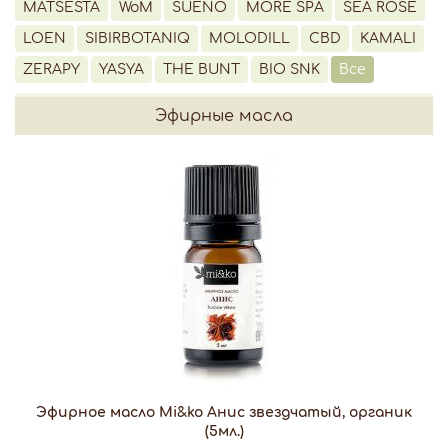
MATSESTA
WoM
SUENO
MORE SPA
SEA ROSE
LOEN
SIBIRBOTANIQ
MOLODILL
CBD
KAMALI
ZERAPY
YASYA
THE BUNT
BIO SNK
Все
Эфирные масла
Эфирное масло Mi&ko Анис звездчатый, органик
(5мл.)