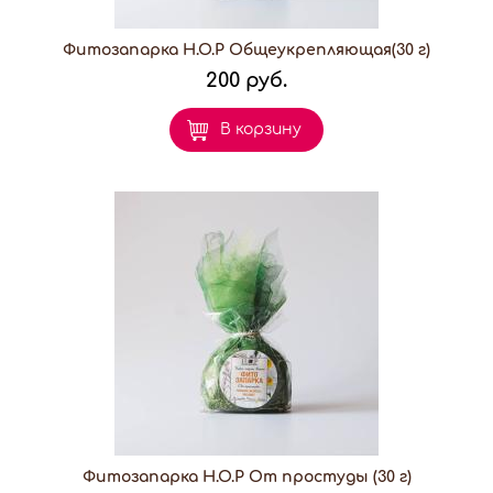
Фитозапарка H.O.P Общеукрепляющая(30 г)
200 руб.
В корзину
Фитозапарка H.O.P От простуды (30 г)