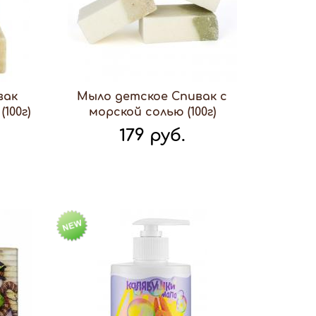
вак
Мыло детское Спивак с
100г)
морской солью (100г)
179 руб.