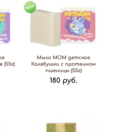
ое
Мыло МОМ детское
 (55г)
Калябушки с протеином
пшеницы (55г)
180 руб.