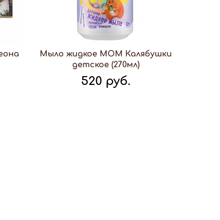
еона
Мыло жидкое МОМ Калябушки
детское (270мл)
520 руб.