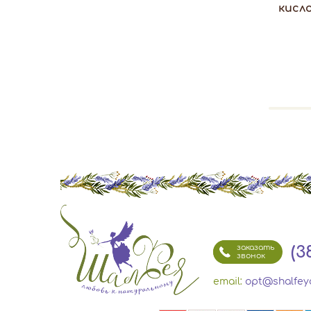
кисл
(3
заказать
звонок
email:
opt@shalfey