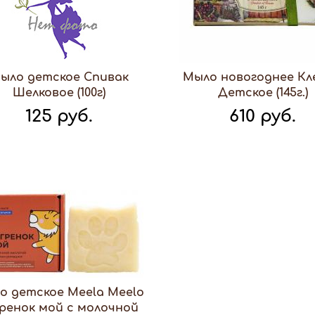
ыло детское Спивак
Мыло новогоднее Кл
Шелковое (100г)
Детское (145г.)
125 руб.
610 руб.
о детское Meela Meelo
гренок мой с молочной