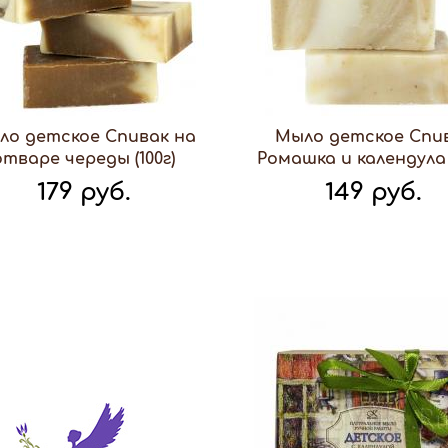
ло детское Спивак на
Мыло детское Спи
отваре череды (100г)
Ромашка и календула (
179 руб.
149 руб.