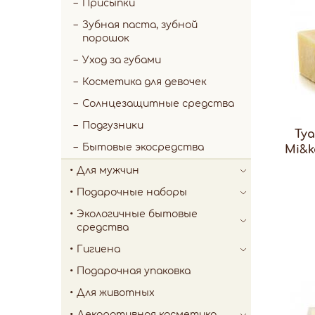
Присыпки
Зубная паста, зубной
порошок
Уход за губами
Косметика для девочек
Солнцезащитные средства
Подгузники
Ту
Бытовые экосредства
Mi&k
Для мужчин
Подарочные наборы
Экологичные бытовые
средства
Гигиена
Подарочная упаковка
Для животных
Декоративная косметика