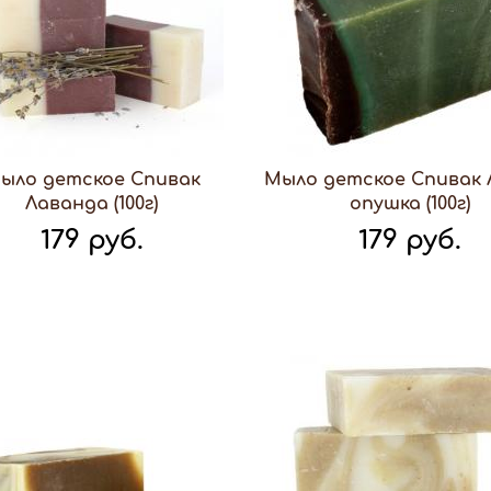
ыло детское Спивак
Мыло детское Спивак 
Лаванда (100г)
опушка (100г)
179 руб.
179 руб.