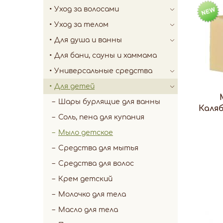
Уход за волосами
Уход за телом
Для душа и ванны
Для бани, сауны и хаммама
Универсальные средства
Для детей
Шары бурлящие для ванны
Каляб
Соль, пена для купания
Мыло детское
Средства для мытья
Средства для волос
Крем детский
Молочко для тела
Масло для тела