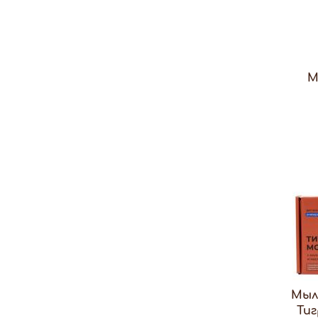
М
Мыл
Ти