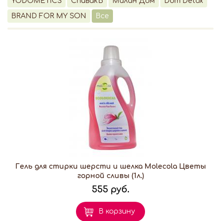
YODOMETICS
СпивакЪ
Милин Дом
Dom Detox
BRAND FOR MY SON
Все
Гель для стирки шерсти и шелка Molecola Цветы
горной сливы (1л.)
555 руб.
В корзину