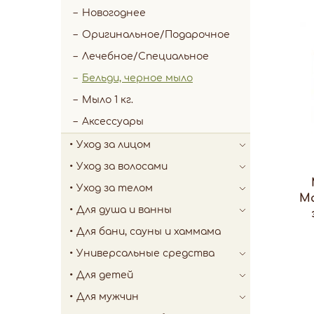
Новогоднее
Оригинальное/Подарочное
Лечебное/Специальное
Бельди, черное мыло
Мыло 1 кг.
Аксессуары
Уход за лицом
Уход за волосами
Уход за телом
Ма
Для душа и ванны
Для бани, сауны и хаммама
Универсальные средства
Для детей
Для мужчин