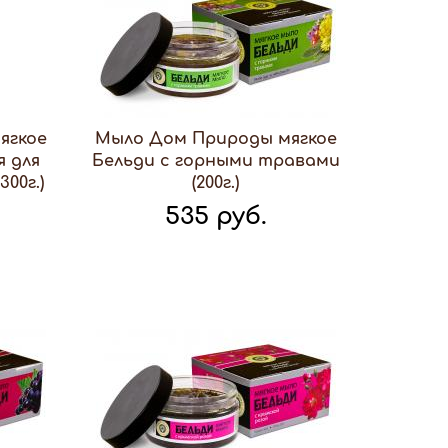
ягкое
Мыло Дом Природы мягкое
я для
Бельди с горными травами
300г.)
(200г.)
535 руб.