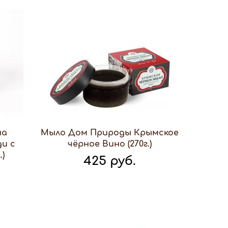
на
Мыло Дом Природы Крымское
ди с
чёрное Вино (270г.)
.)
425 руб.