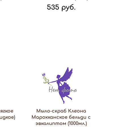
535 руб.
ягкое
Мыло-скраб Клеона
идкое)
Марокканское бельди с
эвкалиптом (1000мл.)