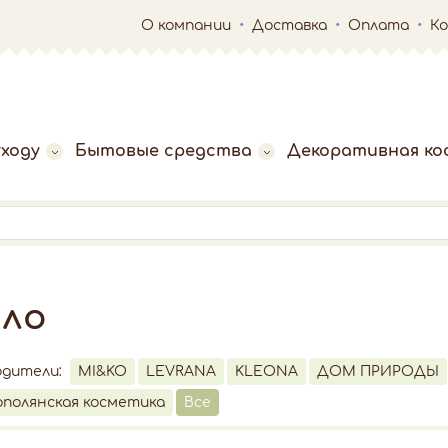
О компании
Доставка
Оплата
К
ходу
Бытовые средства
Декоративная ко
ыло
одители:
MI&KO
LEVRANA
KLEONA
ДОМ ПРИРОДЫ
полянская косметика
Все