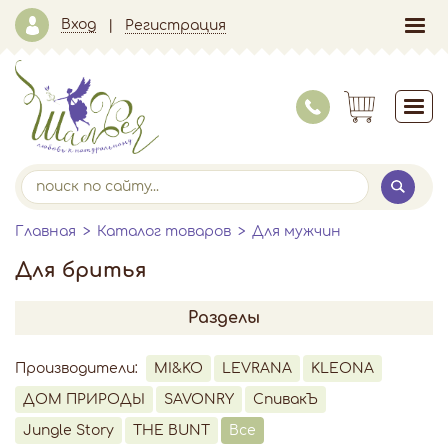
Вход
Регистрация
Главная
Каталог товаров
Для мужчин
Для бритья
Разделы
Производители:
MI&KO
LEVRANA
KLEONA
ДОМ ПРИРОДЫ
SAVONRY
СпивакЪ
Jungle Story
THE BUNT
Все