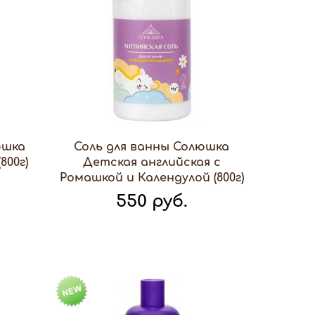
юшка
Соль для ванны Солюшка
800г)
Детская английская с
Ромашкой и Календулой (800г)
550 руб.