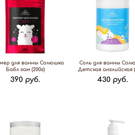
ер для ванны Солюшка
Соль для ванны Сол
Бабл гам (200г)
Детская английская (
390 руб.
430 руб.