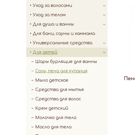
Уход за волосами
Уход за телом
Для душа и ванны
Для бани, сауны и хаммама
Универсальные средства
Для детей
Шары бурлящие для ванны
Соль, пена для купания
Пен
Мыло детское
Средства для мытья
Средства для волос
Крем детский
Молочко для тела
Масло для тела