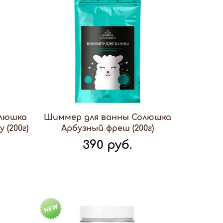
олюшка
Шиммер для ванны Солюшка
(200г)
Арбузный фреш (200г)
390 руб.