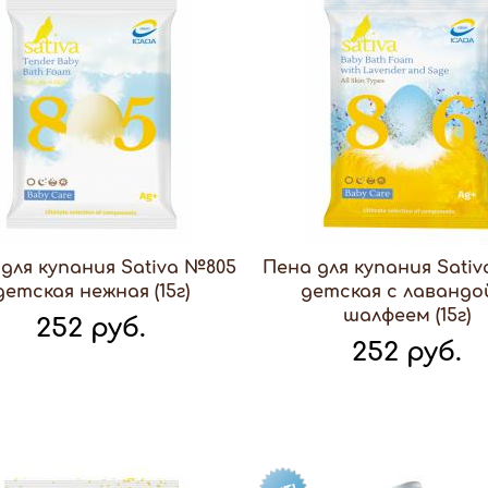
для купания Sativa №805
Пена для купания Sati
детская нежная (15г)
детская с лавандо
шалфеем (15г)
252 руб.
252 руб.