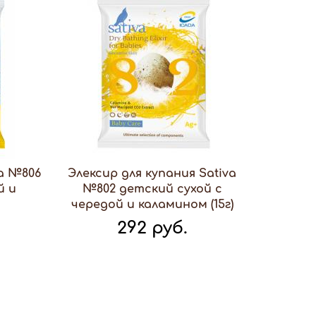
va №806
Элексир для купания Sativa
й и
№802 детский сухой с
чередой и каламином (15г)
292 руб.