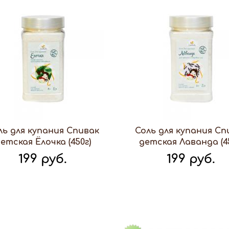
ль для купания Спивак
Соль для купания Сп
етская Ёлочка (450г)
детская Лаванда (4
199 руб.
199 руб.