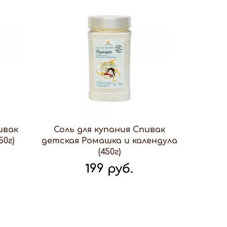
ивак
Соль для купания Спивак
50г)
детская Ромашка и календула
(450г)
199 руб.