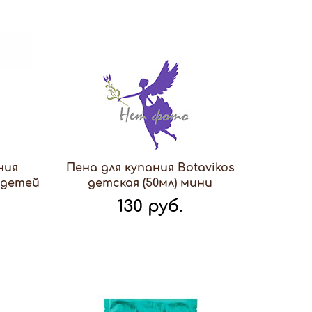
ния
Пена для купания Botavikos
 детей
детская (50мл) мини
130 руб.