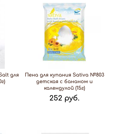
alt для
Пена для купания Sativa №803
г)
детская с бананом и
календулой (15г)
252 руб.