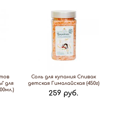
ктов
Соль для купания Спивак
ы" для
детская Гималайская (450г)
00мл.)
259 руб.