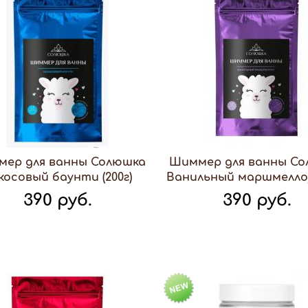
ер для ванны Солюшка
Шиммер для ванны С
косовый баунти (200г)
Ванильный маршмеллоу 
390 руб.
390 руб.