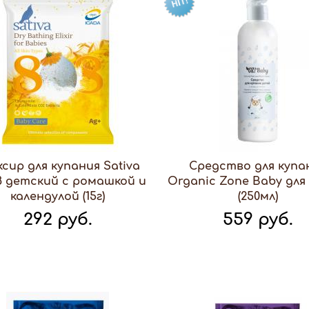
ксир для купания Sativa
Средство для купа
 детский с ромашкой и
Organic Zone Baby для
календулой (15г)
(250мл)
292 руб.
559 руб.