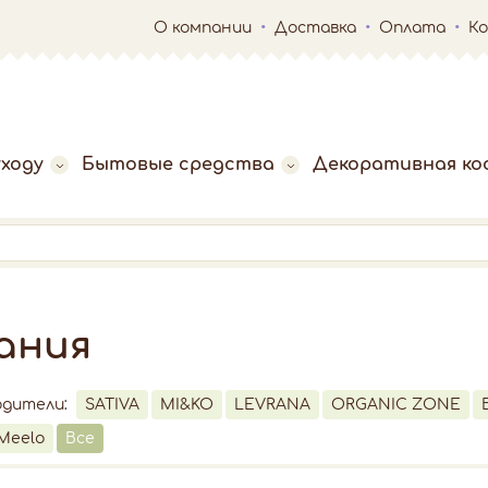
О компании
Доставка
Оплата
К
ходу
Бытовые средства
Декоративная ко
пания
одители:
SATIVA
MI&KO
LEVRANA
ORGANIC ZONE
Meelo
Все