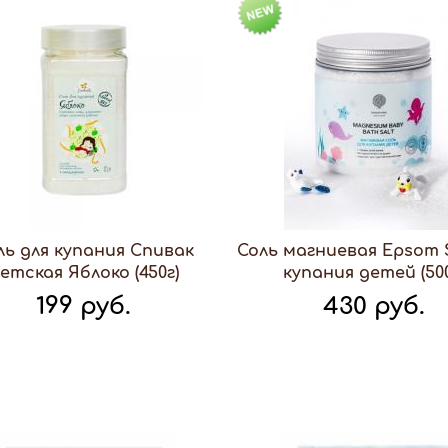
ль для купания Спивак
Соль магниевая Epsom S
етская Яблоко (450г)
купания детей (500
199 руб.
430 руб.