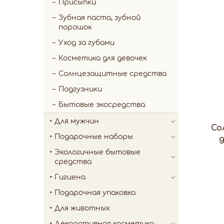
Присыпки
Зубная паста, зубной
порошок
Уход за губами
Косметика для девочек
Солнцезащитные средства
Подгузники
Бытовые экосредства
Для мужчин
Со
Подарочные наборы
д
Экологичные бытовые
средства
Гигиена
Подарочная упаковка
Для животных
Декоративная косметика