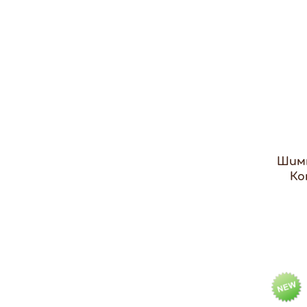
Шимм
Ко