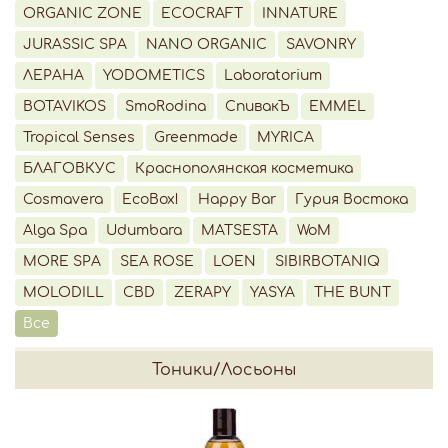
ORGANIC ZONE
ECOCRAFT
INNATURE
JURASSIC SPA
NANO ORGANIC
SAVONRY
ЛЕРАНА
YODOMETICS
Laboratorium
BOTAVIKOS
SmoRodina
СпивакЪ
EMMEL
Tropical Senses
Greenmade
MYRICA
БЛАГОВКУС
Краснополянская косметика
Cosmavera
EcoBox!
Happy Bar
Гурия Востока
Alga Spa
Udumbara
MATSESTA
WoM
MORE SPA
SEA ROSE
LOEN
SIBIRBOTANIQ
MOLODILL
CBD
ZERAPY
YASYA
THE BUNT
Все
Тоники/Лосьоны