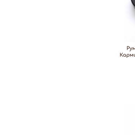
Ру
Карми