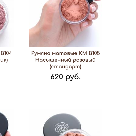
В104
Румяна матовые КМ В105
ик)
Насыщенный розовый
(стандарт)
620 руб.