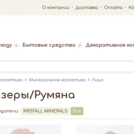
О компании
Доставка
Оплата
К
ходу
Бытовые средства
Декоративная ко
косметика
Минеральная косметика
Лицо
зеры/Румяна
одители:
KRISTALL MINERALS
Все