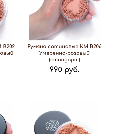
 В202
Румяна сатиновые КМ В206
зовый
Умеренно-розовый
(стандарт)
990 руб.