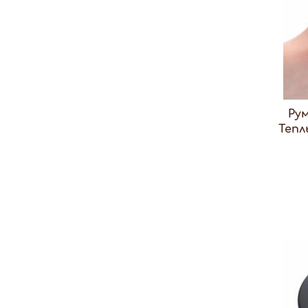
Ру
Тепл