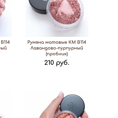
В114
Румяна матовые КМ В114
ный
Лавандово-пурпурный
(пробник)
210 руб.