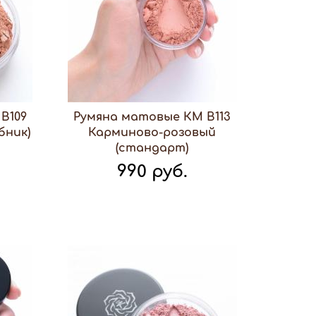
В109
Румяна матовые КМ В113
бник)
Карминово-розовый
(стандарт)
990 руб.