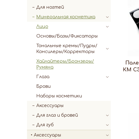
Для ногтей
Минеральная косметика
Лицо
Основы/Базы/Фиксаторы
Тональные кремы/Пудры/
Консилеры/Корректоры
Хайлайтеры/Бронзеры/
Пале
Румяна
КМ С3
Глаза
Брови
Наборы косметики
Аксессуары
Для глаз и бровей
Для губ
Аксессуары