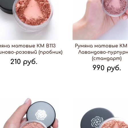
мяна матовые КМ В113
Румяна матовые КМ 
ново-розовый (пробник)
Лавандово-пурпур
(стандарт)
210 руб.
990 руб.