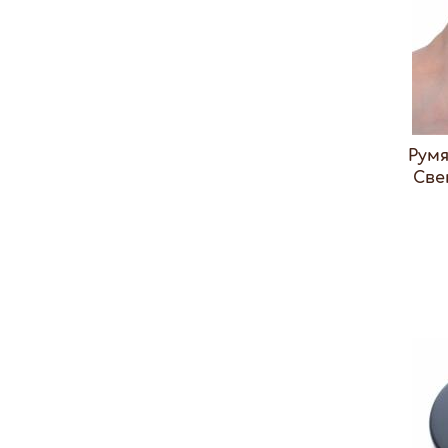
Рум
Све