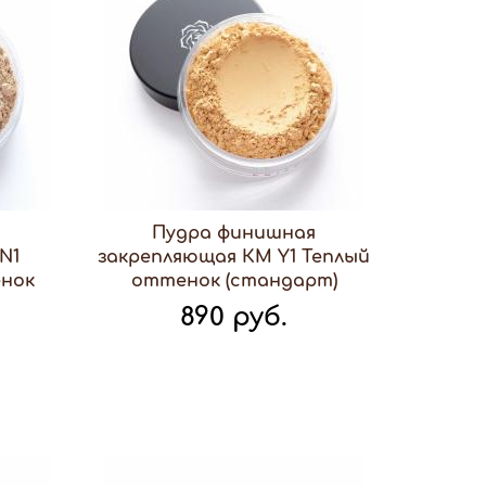
я
Пудра финишная
N1
закрепляющая КМ Y1 Теплый
нок
оттенок (стандарт)
890 руб.