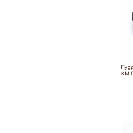
Пуд
КМ 