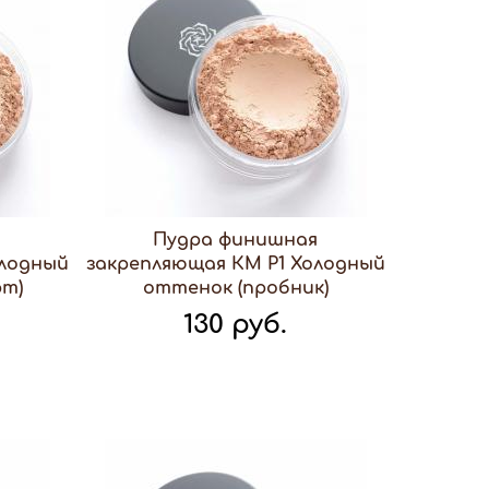
я
Пудра финишная
олодный
закрепляющая КМ Р1 Холодный
т)
оттенок (пробник)
130 руб.