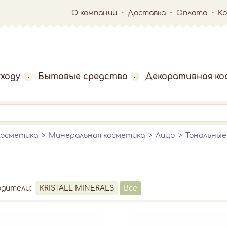
О компании
Доставка
Оплата
К
ходу
Бытовые средства
Декоративная ко
косметика
Минеральная косметика
Лицо
Тональны
одители:
KRISTALL MINERALS
Все