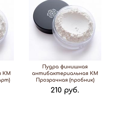
я
Пудра финишная
я КМ
антибактериальная КМ
арт)
Прозрачная (пробник)
210 руб.