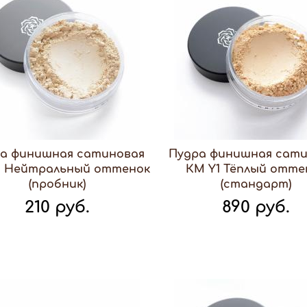
а финишная сатиновая
Пудра финишная сат
1 Нейтральный оттенок
КМ Y1 Тёплый отте
(пробник)
(стандарт)
210 руб.
890 руб.