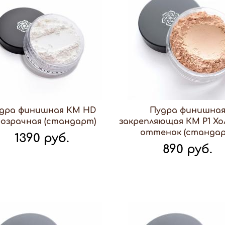
дра финишная КМ HD
Пудра финишна
озрачная (стандарт)
закрепляющая КМ Р1 Х
оттенок (стандар
1390 руб.
890 руб.