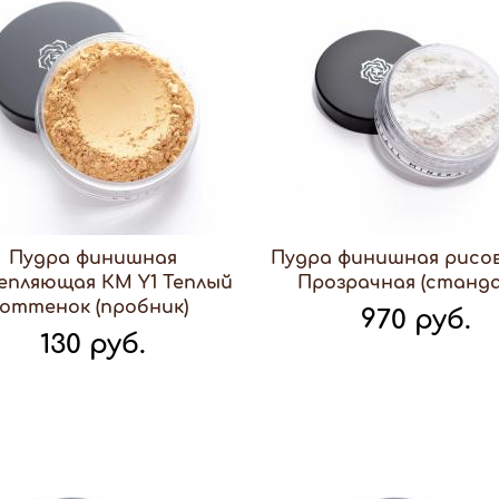
Пудра финишная
Пудра финишная рисо
епляющая КМ Y1 Теплый
Прозрачная (станд
оттенок (пробник)
970 руб.
130 руб.