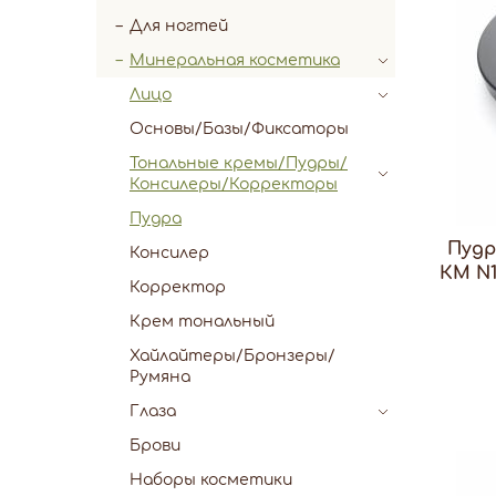
Для ногтей
Минеральная косметика
Лицо
Основы/Базы/Фиксаторы
Тональные кремы/Пудры/
Консилеры/Корректоры
Пудра
Пудр
Консилер
КМ N
Корректор
Крем тональный
Хайлайтеры/Бронзеры/
Румяна
Глаза
Брови
Наборы косметики