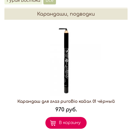
Гурия Востока
Все
Карандаши, подводки
Карандаш для глаз puroBio кайал 01 чёрный
970 руб.
В корзину