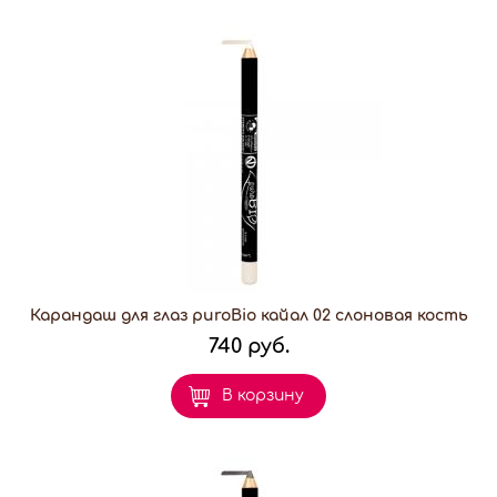
Карандаш для глаз puroBio кайал 02 слоновая кость
740 руб.
В корзину