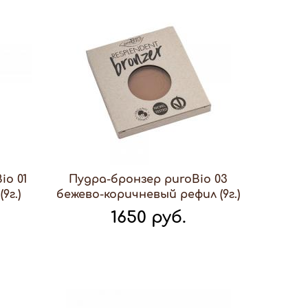
io 01
Пудра-бронзер puroBio 03
9г.)
бежево-коричневый рефил (9г.)
1650 руб.