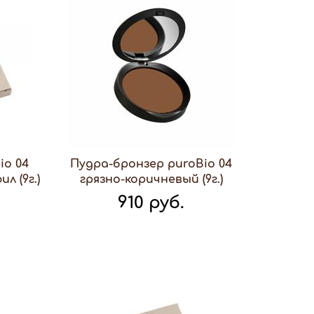
io 04
Пудра-бронзер puroBio 04
л (9г.)
грязно-коричневый (9г.)
910 руб.