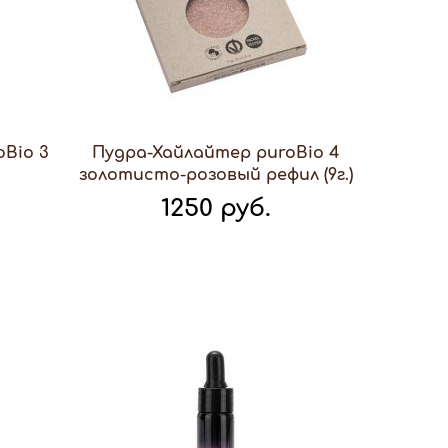
oBio 3
Пудра-Хайлайтер puroBio 4
золотисто-розовый рефил (9г.)
1250 руб.