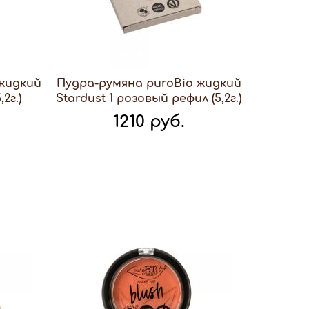
 жидкий
Пудра-румяна puroBio жидкий
2г.)
Stardust 1 розовый рефил (5,2г.)
1210 руб.