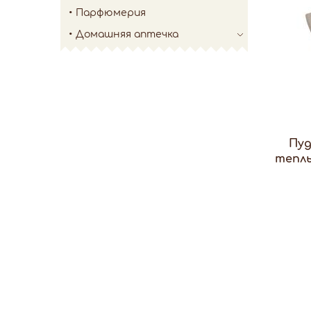
Парфюмерия
Домашняя аптечка
Пуд
теплы