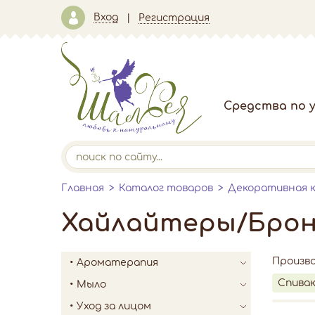
Вход
Регистрация
Средства по у
Главная
Каталог товаров
Декоративная 
Хайлайтеры/Брон
Произв
Ароматерапия
Спива
Мыло
Уход за лицом