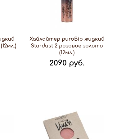
идкий
Хайлайтер puroBio жидкий
(12мл.)
Stardust 2 розовое золото
(12мл.)
2090 руб.