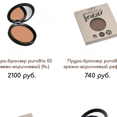
ра-бронзер puroBio 03
Пудра-бронзер puroB
жево-коричневый (9г.)
грязно-коричневый рефи
2100 руб.
740 руб.