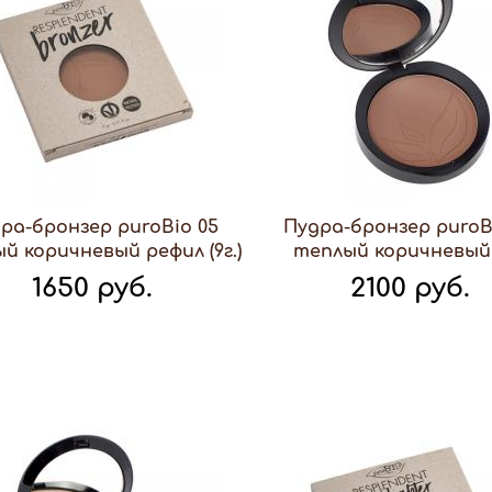
ра-бронзер puroBio 05
Пудра-бронзер puroB
й коричневый рефил (9г.)
теплый коричневый (
1650 руб.
2100 руб.