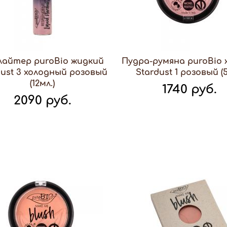
лайтер puroBio жидкий
Пудра-румяна puroBio
dust 3 холодный розовый
Stardust 1 розовый (5,
(12мл.)
1740 руб.
2090 руб.