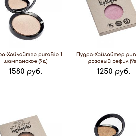
ра-Хайлайтер puroBio 1
Пудра-Хайлайтер puro
шампанское (9г.)
розовый рефил (9г
1580 руб.
1250 руб.