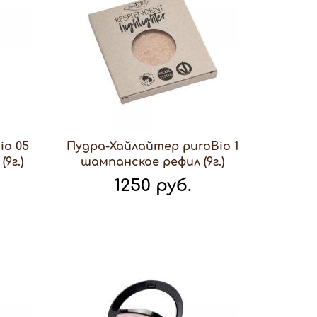
io 05
Пудра-Хайлайтер puroBio 1
9г.)
шампанское рефил (9г.)
1250 руб.