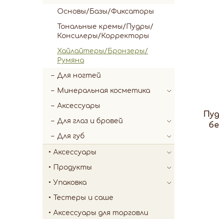
Основы/Базы/Фиксаторы
Тональные кремы/Пудры/
Консилеры/Корректоры
Хайлайтеры/Бронзеры/
Румяна
Для ногтей
Минеральная косметика
Аксессуары
Пуд
Для глаз и бровей
бе
Для губ
Аксессуары
Продукты
Упаковка
Тестеры и саше
Аксессуары для торговли