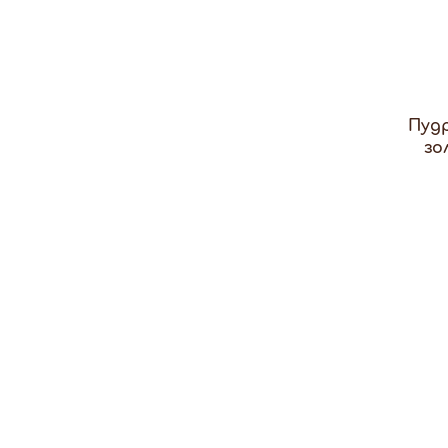
Пуд
зо