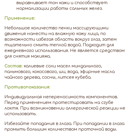
выравнивает тон кожи и способствует
нормализации работы сальных желез.
Применение:
Небольшое количество пенки массирующими
движения нанести на влажную кожу лица, по
возможности избегая область вокруг глаз, затем
тщательно смыть теплой водой. Подходит для
ежедневного использования. Не является средством
для снятия макияжа.
Состав:
калиевые соли масел миндального,
пальмового, кокосового, ши, вода, эфирные масла
чайного дерева, сосны, литсея кубеба.
Противопоказания:
Индивидуальная непереносимость компонентов.
Перед применением протестировать на сгубе
локтя. При возникновении аллергической реакции не
использовать.
Избегайте попадания в глаза. При попадании в глаза
промыть большим количеством проточной воды.