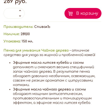
289 руб.
В корзину
Производитель:
СпивакЪ
Наличие:
289,00
Упаковка:
150 мл.
Пенка для умывания Чайное дерево
– отличное
средство для ухода за жирной и проблемной кожей!
Эфирные масла литсея кубеба и сосны
дополняют и смягчают весьма специфичный
запах чайного дерева. В результате пенка
обладает довольно необычным, освежающим,
совсем не резким ароматом с цитрусовыми
нотками.
Эфирные масла чайного дерева и сосны
обладают мощным антисептическим,
противовоспалительным и тонизирующим
эффектом, а эфирное масло литсея кубеба