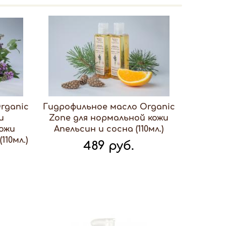
rganic
Гидрофильное масло Organic
и
Zone для нормальной кожи
ожи
Апельсин и сосна (110мл.)
10мл.)
489 руб.