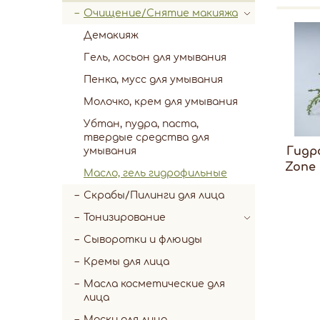
Очищение/Снятие макияжа
Демакияж
Гель, лосьон для умывания
Пенка, мусс для умывания
Молочко, крем для умывания
Убтан, пудра, паста,
твердые средства для
Гидр
умывания
Zone 
Масло, гель гидрофильные
Скрабы/Пилинги для лица
Тонизирование
Сыворотки и флюиды
Кремы для лица
Масла косметические для
лица
Маски для лица