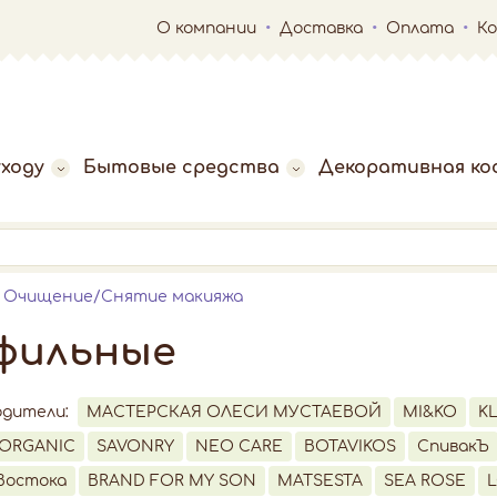
О компании
Доставка
Оплата
К
ходу
Бытовые средства
Декоративная ко
Очищение/Снятие макияжа
офильные
одители:
МАСТЕРСКАЯ ОЛЕСИ МУСТАЕВОЙ
MI&KO
K
ORGANIC
SAVONRY
NEO CARE
BOTAVIKOS
СпивакЪ
Востока
BRAND FOR MY SON
MATSESTA
SEA ROSE