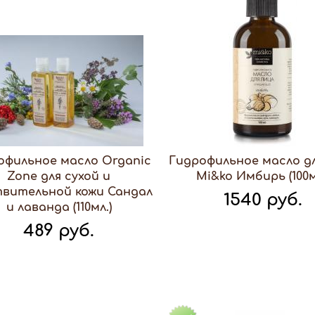
офильное масло Organic
Гидрофильное масло д
Zone для сухой и
Mi&ko Имбирь (100м
твительной кожи Сандал
1540 руб.
и лаванда (110мл.)
489 руб.