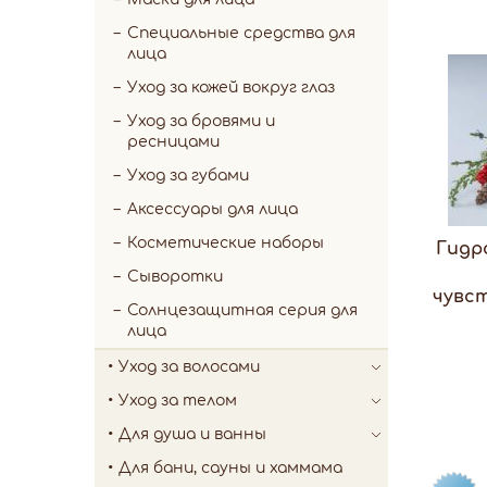
Специальные средства для
лица
Уход за кожей вокруг глаз
Уход за бровями и
ресницами
Уход за губами
Аксессуары для лица
Косметические наборы
Гидр
Сыворотки
чувс
Солнцезащитная серия для
лица
Уход за волосами
Уход за телом
Для душа и ванны
Для бани, сауны и хаммама