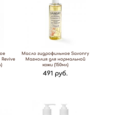
ое
Масло гидрофильное Savonry
 Revive
Магнолия для нормальной
)
кожи (150мл)
491 руб.