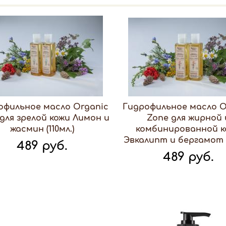
офильное масло Organic
Гидрофильное масло O
для зрелой кожи Лимон и
Zone для жирной 
жасмин (110мл.)
комбинированной к
Эвкалипт и бергамот (1
489 руб.
489 руб.