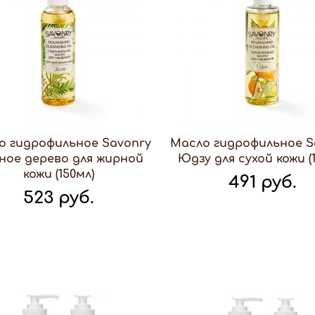
о гидрофильное Savonry
Масло гидрофильное S
ное дерево для жирной
Юдзу для сухой кожи (
кожи (150мл)
491 руб.
523 руб.