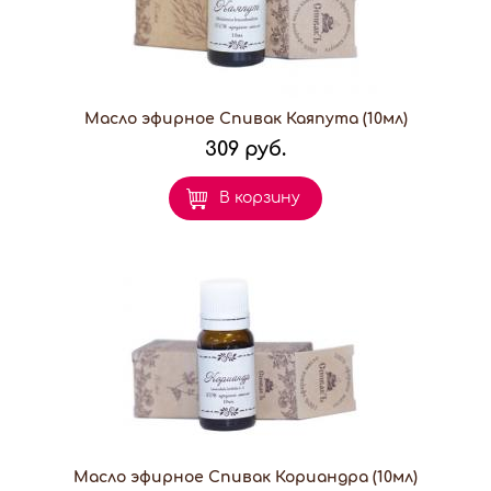
Масло эфирное Спивак Каяпута (10мл)
309 руб.
В корзину
Масло эфирное Спивак Кориандра (10мл)