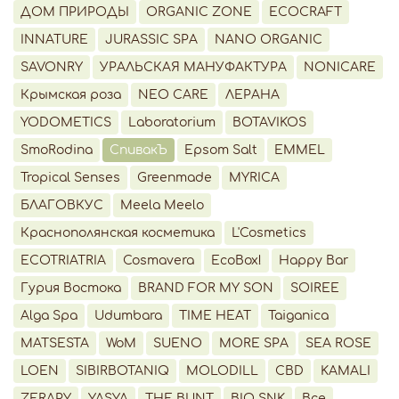
ДОМ ПРИРОДЫ
ORGANIC ZONE
ECOCRAFT
INNATURE
JURASSIC SPA
NANO ORGANIC
SAVONRY
УРАЛЬСКАЯ МАНУФАКТУРА
NONICARE
Крымская роза
NEO CARE
ЛЕРАНА
YODOMETICS
Laboratorium
BOTAVIKOS
SmoRodina
СпивакЪ
Epsom Salt
EMMEL
Tropical Senses
Greenmade
MYRICA
БЛАГОВКУС
Meela Meelo
Краснополянская косметика
L'Cosmetics
ECOTRIATRIA
Cosmavera
EcoBox!
Happy Bar
Гурия Востока
BRAND FOR MY SON
SOIREE
Alga Spa
Udumbara
TIME HEAT
Taiganica
MATSESTA
WoM
SUENO
MORE SPA
SEA ROSE
LOEN
SIBIRBOTANIQ
MOLODILL
CBD
KAMALI
ZERAPY
YASYA
THE BUNT
BIO SNK
Все