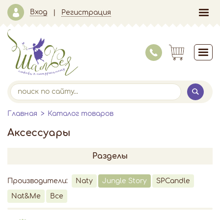
Вход
Регистрация
Главная
Каталог товаров
Аксессуары
Разделы
Производители:
Naty
Jungle Story
SPCandle
Nat&Me
Все